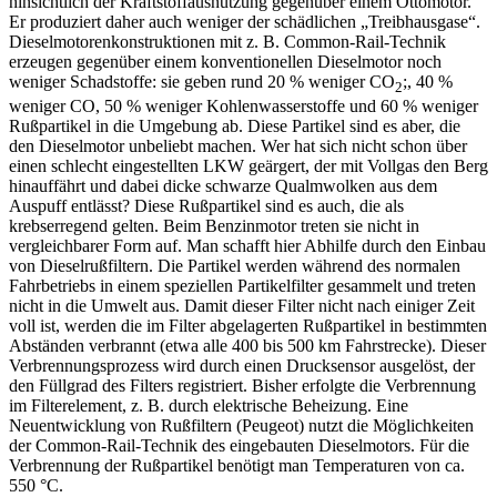
hinsichtlich der Kraftstoffausnutzung gegenüber einem Ottomotor.
Er produziert daher auch weniger der schädlichen „Treibhausgase“.
Dieselmotorenkonstruktionen mit z. B. Common-Rail-Technik
erzeugen gegenüber einem konventionellen Dieselmotor noch
weniger Schadstoffe: sie geben rund 20 % weniger CO
;, 40 %
2
weniger CO, 50 % weniger Kohlenwasserstoffe und 60 % weniger
Rußpartikel in die Umgebung ab. Diese Partikel sind es aber, die
den Dieselmotor unbeliebt machen. Wer hat sich nicht schon über
einen schlecht eingestellten LKW geärgert, der mit Vollgas den Berg
hinauffährt und dabei dicke schwarze Qualmwolken aus dem
Auspuff entlässt? Diese Rußpartikel sind es auch, die als
krebserregend gelten. Beim Benzinmotor treten sie nicht in
vergleichbarer Form auf. Man schafft hier Abhilfe durch den Einbau
von Dieselrußfiltern. Die Partikel werden während des normalen
Fahrbetriebs in einem speziellen Partikelfilter gesammelt und treten
nicht in die Umwelt aus. Damit dieser Filter nicht nach einiger Zeit
voll ist, werden die im Filter abgelagerten Rußpartikel in bestimmten
Abständen verbrannt (etwa alle 400 bis 500 km Fahrstrecke). Dieser
Verbrennungsprozess wird durch einen Drucksensor ausgelöst, der
den Füllgrad des Filters registriert. Bisher erfolgte die Verbrennung
im Filterelement, z. B. durch elektrische Beheizung. Eine
Neuentwicklung von Rußfiltern (Peugeot) nutzt die Möglichkeiten
der Common-Rail-Technik des eingebauten Dieselmotors. Für die
Verbrennung der Rußpartikel benötigt man Temperaturen von ca.
550 °C.