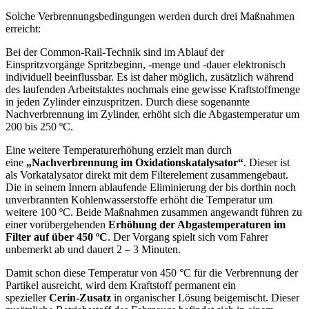
Solche Verbrennungsbedingungen werden durch drei Maßnahmen
erreicht:
Bei der Common-Rail-Technik sind im Ablauf der
Einspritzvorgänge Spritzbeginn, -menge und -dauer elektronisch
individuell beeinflussbar. Es ist daher möglich, zusätzlich während
des laufenden Arbeitstaktes nochmals eine gewisse Kraftstoffmenge
in jeden Zylinder einzuspritzen. Durch diese sogenannte
Nachverbrennung im Zylinder, erhöht sich die Abgastemperatur um
200 bis 250 ºC.
Eine weitere Temperaturerhöhung erzielt man durch
eine
„Nachverbrennung im Oxidationskatalysator“
. Dieser ist
als Vorkatalysator direkt mit dem Filterelement zusammengebaut.
Die in seinem Innern ablaufende Eliminierung der bis dorthin noch
unverbrannten Kohlenwasserstoffe erhöht die Temperatur um
weitere 100 ºC. Beide Maßnahmen zusammen angewandt führen zu
einer vorübergehenden
Erhöhung der Abgastemperaturen im
Filter auf über 450 ºC
. Der Vorgang spielt sich vom Fahrer
unbemerkt ab und dauert 2 – 3 Minuten.
Damit schon diese Temperatur von 450 °C für die Verbrennung der
Partikel ausreicht, wird dem Kraftstoff permanent ein
spezieller
Cerin-Zusatz
in organischer Lösung beigemischt. Dieser