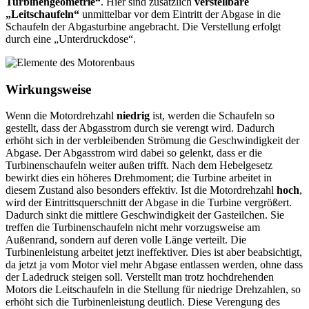
Turbinengeometrie“
. Hier sind zusätzlich
verstellbare
„Leitschaufeln“
unmittelbar vor dem Eintritt der Abgase in die
Schaufeln der Abgasturbine angebracht. Die Verstellung erfolgt
durch eine „Unterdruckdose“.
Wirkungsweise
Wenn die Motordrehzahl
niedrig
ist, werden die Schaufeln so
gestellt, dass der Abgasstrom durch sie verengt wird. Dadurch
erhöht sich in der verbleibenden Strömung die Geschwindigkeit der
Abgase. Der Abgasstrom wird dabei so gelenkt, dass er die
Turbinenschaufeln weiter außen trifft. Nach dem Hebelgesetz
bewirkt dies ein höheres Drehmoment; die Turbine arbeitet in
diesem Zustand also besonders effektiv. Ist die Motordrehzahl
hoch
,
wird der Eintrittsquerschnitt der Abgase in die Turbine vergrößert.
Dadurch sinkt die mittlere Geschwindigkeit der Gasteilchen. Sie
treffen die Turbinenschaufeln nicht mehr vorzugsweise am
Außenrand, sondern auf deren volle Länge verteilt. Die
Turbinenleistung arbeitet jetzt ineffektiver. Dies ist aber beabsichtigt,
da jetzt ja vom Motor viel mehr Abgase entlassen werden, ohne dass
der Ladedruck steigen soll. Verstellt man trotz hochdrehenden
Motors die Leitschaufeln in die Stellung für niedrige Drehzahlen, so
erhöht sich die Turbinenleistung deutlich. Diese Verengung des