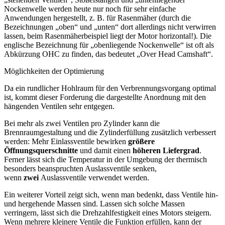
Nockenwelle werden heute nur noch für sehr einfache
Anwendungen hergestellt, z. B. für Rasenmäher (durch die
Bezeichnungen „oben“ und „unten“ dort allerdings nicht verwirren
lassen, beim Rasenmäherbeispiel liegt der Motor horizontal!). Die
englische Bezeichnung für „obenliegende Nockenwelle“ ist oft als
Abkürzung OHC zu finden, das bedeutet „Over Head Camshaft“.
Möglichkeiten der Optimierung
Da ein rundlicher Hohlraum für den Verbrennungsvorgang optimal
ist, kommt dieser Forderung die dargestellte Anordnung mit den
hängenden Ventilen sehr entgegen.
Bei mehr als zwei Ventilen pro Zylinder kann die
Brennraumgestaltung und die Zylinderfüllung zusätzlich verbessert
werden: Mehr Einlassventile bewirken
größere
Öffnungsquerschnitte
und damit einen
höheren Liefergrad
.
Ferner lässt sich die Temperatur in der Umgebung der thermisch
besonders beanspruchten Auslassventile senken,
wenn
zwei
Auslassventile verwendet werden.
Ein weiterer Vorteil zeigt sich, wenn man bedenkt, dass Ventile hin-
und hergehende Massen sind. Lassen sich solche Massen
verringern, lässt sich die Drehzahlfestigkeit eines Motors steigern.
Wenn mehrere kleinere Ventile die Funktion erfüllen, kann der