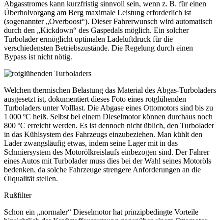
Abgasstromes kann kurzfristig sinnvoll sein, wenn z. B. für einen
Überholvorgang am Berg maximale Leistung erforderlich ist
(sogenannter „Overboost“). Dieser Fahrerwunsch wird automatisch
durch den „Kickdown“ des Gaspedals möglich. Ein solcher
Turbolader ermöglicht optimalen Ladeluftdruck für die
verschiedensten Betriebszustände. Die Regelung durch einen
Bypass ist nicht nötig.
Welchen thermischen Belastung das Material des Abgas-Turboladers
ausgesetzt ist, dokumentiert dieses Foto eines rotglühenden
Turboladers unter Volllast. Die Abgase eines Ottomotors sind bis zu
1 000 ºC heiß. Selbst bei einem Dieselmotor können durchaus noch
800 ºC erreicht werden. Es ist dennoch nicht üblich, den Turbolader
in das Kühlsystem des Fahrzeugs einzubeziehen. Man kühlt den
Lader zwangsläufig etwas, indem seine Lager mit in das
Schmiersystem des Motorölkreislaufs einbezogen sind. Der Fahrer
eines Autos mit Turbolader muss dies bei der Wahl seines Motoröls
bedenken, da solche Fahrzeuge strengere Anforderungen an die
Ölqualität stellen.
Rußfilter
Schon ein „normaler“ Dieselmotor hat prinzipbedingte Vorteile