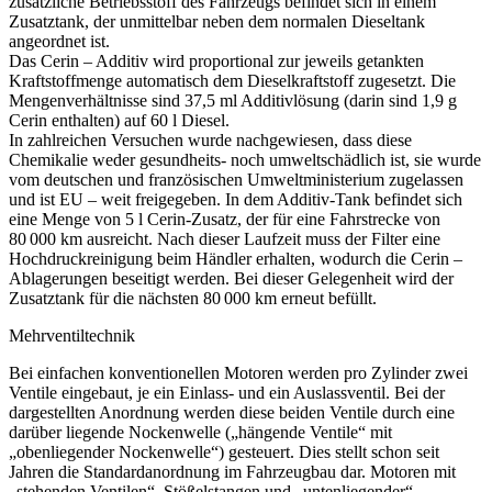
zusätzliche Betriebsstoff des Fahrzeugs befindet sich in einem
Zusatztank, der unmittelbar neben dem normalen Dieseltank
angeordnet ist.
Das Cerin – Additiv wird proportional zur jeweils getankten
Kraftstoffmenge automatisch dem Dieselkraftstoff zugesetzt. Die
Mengenverhältnisse sind 37,5 ml Additivlösung (darin sind 1,9 g
Cerin enthalten) auf 60 l Diesel.
In zahlreichen Versuchen wurde nachgewiesen, dass diese
Chemikalie weder gesundheits- noch umweltschädlich ist, sie wurde
vom deutschen und französischen Umweltministerium zugelassen
und ist EU – weit freigegeben. In dem Additiv-Tank befindet sich
eine Menge von 5 l Cerin-Zusatz, der für eine Fahrstrecke von
80 000 km ausreicht. Nach dieser Laufzeit muss der Filter eine
Hochdruckreinigung beim Händler erhalten, wodurch die Cerin –
Ablagerungen beseitigt werden. Bei dieser Gelegenheit wird der
Zusatztank für die nächsten 80 000 km erneut befüllt.
Mehrventiltechnik
Bei einfachen konventionellen Motoren werden pro Zylinder zwei
Ventile eingebaut, je ein Einlass- und ein Auslassventil. Bei der
dargestellten Anordnung werden diese beiden Ventile durch eine
darüber liegende Nockenwelle („hängende Ventile“ mit
„obenliegender Nockenwelle“) gesteuert. Dies stellt schon seit
Jahren die Standardanordnung im Fahrzeugbau dar. Motoren mit
„stehenden Ventilen“, Stößelstangen und „untenliegender“